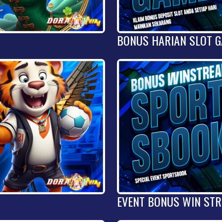
BONUS HARIAN SLOT 
EVENT BONUS WIN ST