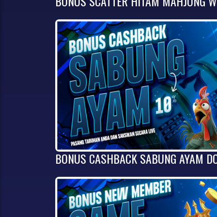
BONUS SCATTER HITAM MAHJONG W
BONUS CASHBACK SABUNG AYAM D