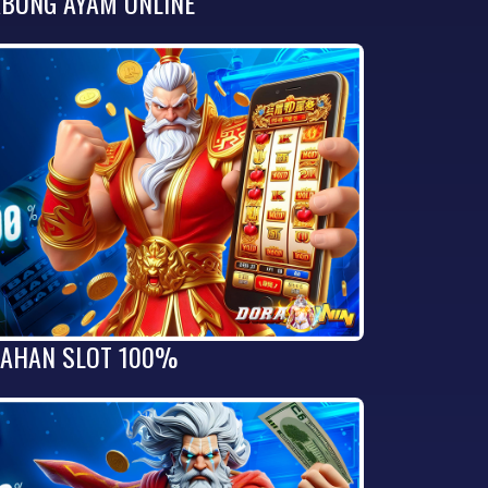
ABUNG AYAM ONLINE
LAHAN SLOT 100%