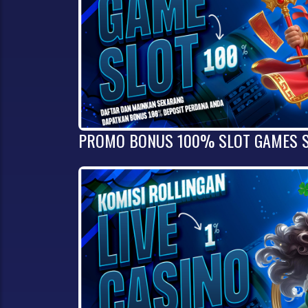
PROMO BONUS 100% SLOT GAMES S