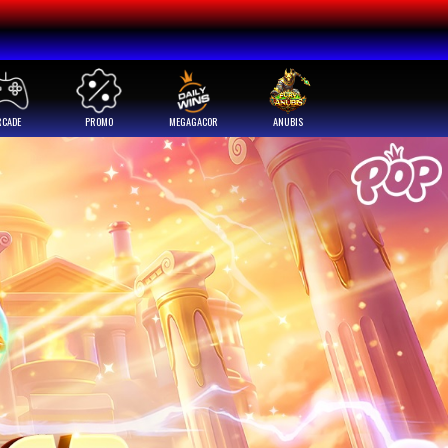
RCADE
PROMO
MEGAGACOR
ANUBIS