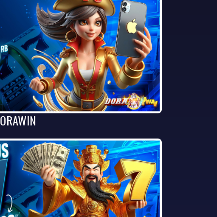
DORAWIN