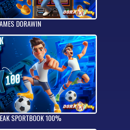
GAMES DORAWIN
REAK SPORTBOOK 100%