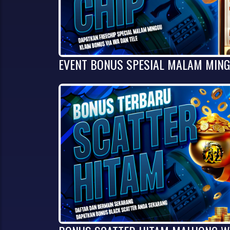
EVENT BONUS SPESIAL MALAM MIN