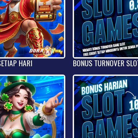
ETIAP HARI
BONUS TURNOVER SLO