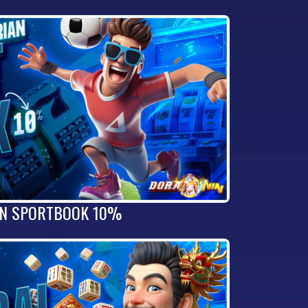
AN SPORTBOOK 10%