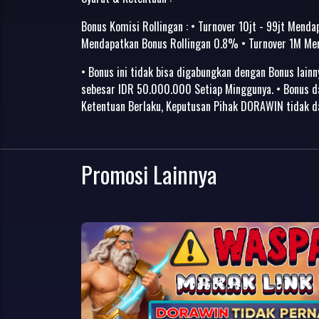
Bonus Komisi Rollingan : • Turnover 10jt - 99jt Mend
Mendapatkan Bonus Rollingan 0.8% • Turnover 1M Me
• Bonus ini tidak bisa digabungkan dengan Bonus lainn
sebesar IDR 50.000.000 Setiap Minggunya. • Bonus da
Ketentuan Berlaku, Keputusan Pihak DORAWIN tidak da
Promosi Lainnya