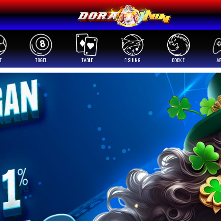
T
TOGEL
TABLE
FISHING
COCK F.
A