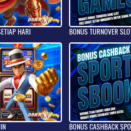
ETIAP HARI
BONUS TURNOVER SLO
IN
BONUS CASHBACK SP