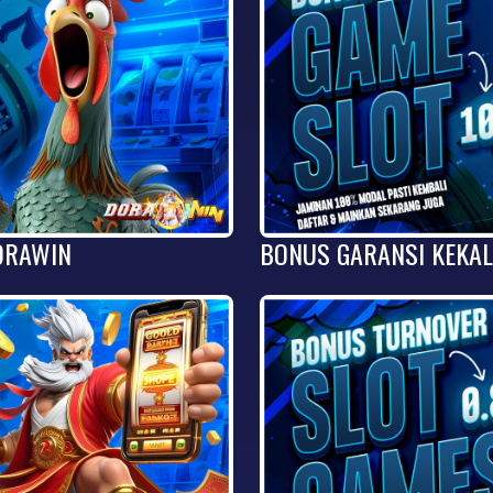
ORAWIN
BONUS GARANSI KEKA