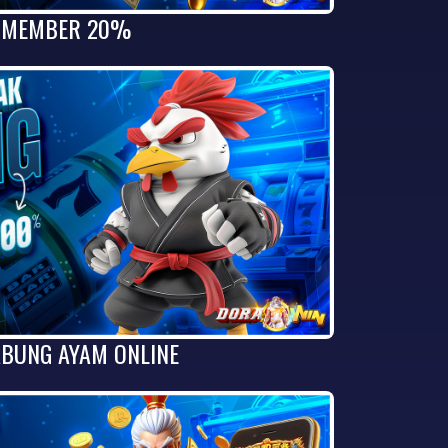
 MEMBER 20%
ABUNG AYAM ONLINE