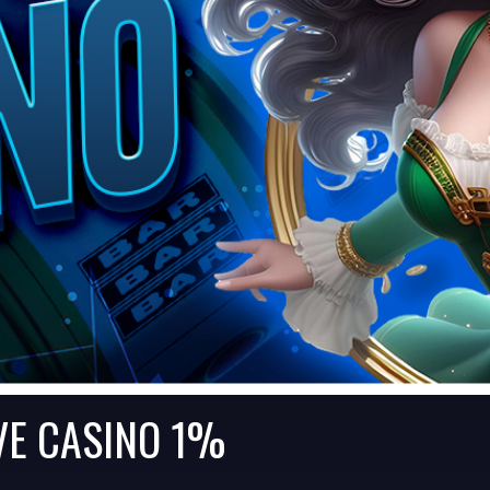
VE CASINO 1%