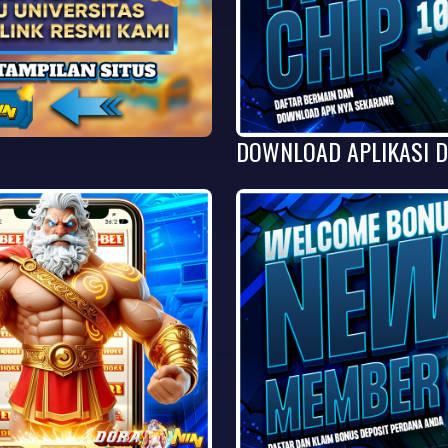
DOWNLOAD APLIKASI 