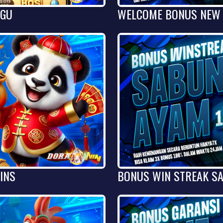
GGU
WELCOME BONUS NEW
INS
BONUS WIN STREAK S