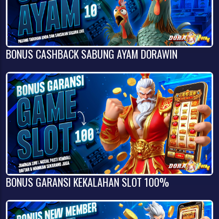
BONUS CASHBACK SABUNG AYAM DORAWIN
BONUS GARANSI KEKALAHAN SLOT 100%