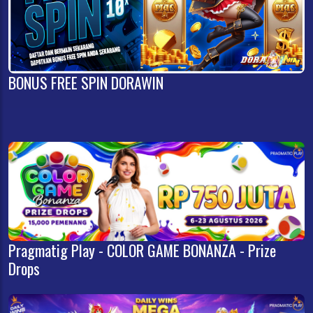
BONUS FREE SPIN DORAWIN
Pragmatig Play - COLOR GAME BONANZA - Prize
Drops