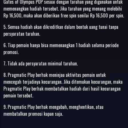
Gates of Olympus POP sesuai dengan taruhan yang digunakan untuk
memenangkan hadiah tersebut. Jika taruhan yang menang melebihi
Rp 16,500, maka akan diberikan free spin senilai Rp 16,500 per spin.
5. Semua hadiah akan dikreditkan dalam bentuk uang tunai tanpa
persyaratan taruhan.
6. Tiap pemain hanya bisa memenangkan 1 hadiah selama periode
promosi.
7. Tidak ada persyaratan minimal taruhan.
8. Pragmatic Play berhak meninjau aktivitas pemain untuk
mencegah terjadinya kecurangan. Jika ditemukan kecurangan, maka
Pragmatic Play berhak membatalkan hadiah dari hasil kecurangan
pemain tersebut.
9. Pragmatic Play berhak mengubah, menghentikan, atau
membatalkan promosi kapan saja.