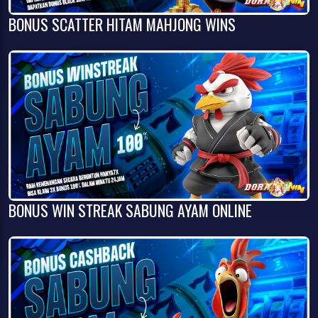
BONUS SCATTER HITAM MAHJONG WINS
BONUS WIN STREAK SABUNG AYAM ONLINE