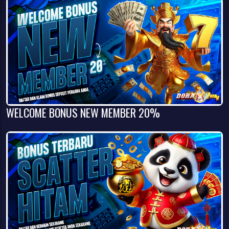
WELCOME BONUS NEW MEMBER 20%