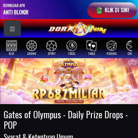
DOWNLOAD APK
KLIK DI SINI
ANTI BLOKIR
CASINO
SPORT
TOGEL
TABLE
FISHING
COCK F.
ARCADE
Gates of Olympus - Daily Prize Drops -
POP
Syarat & Ketentuan Umum