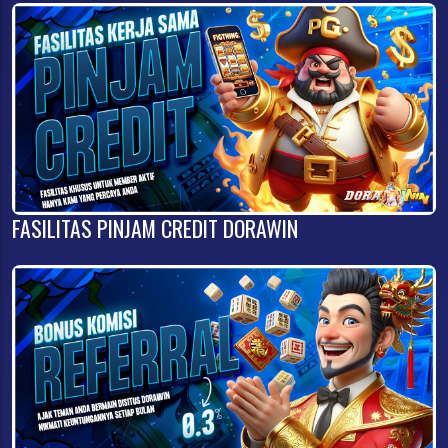
FASILITAS PINJAM CREDIT DORAWIN