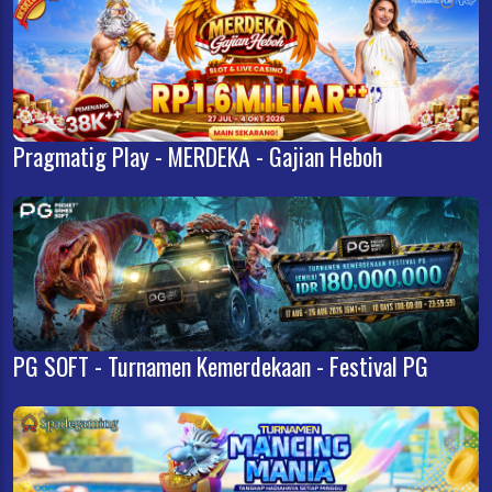
Pragmatig Play - MERDEKA - Gajian Heboh
PG SOFT - Turnamen Kemerdekaan - Festival PG