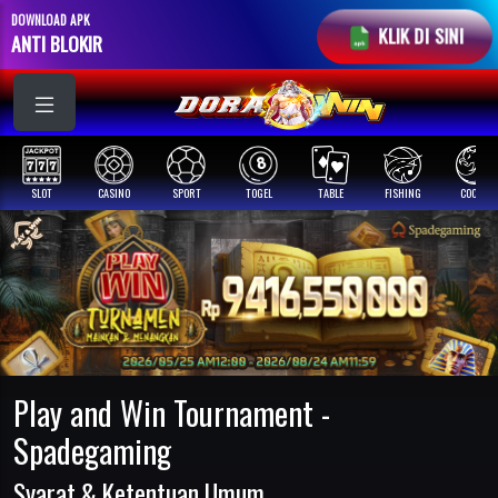
DOWNLOAD APK
KLIK DI SINI
ANTI BLOKIR
SLOT
CASINO
SPORT
TOGEL
TABLE
FISHING
COCK F.
Play and Win Tournament -
Spadegaming
Syarat & Ketentuan Umum