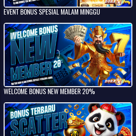
EVENT BONUS SPESIAL MALAM MINGGU
WELCOME BONUS NEW MEMBER 20%