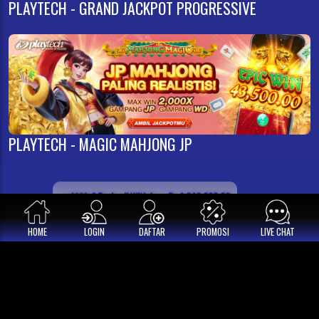
PLAYTECH - GRAND JACKPOT PROGRESSIVE
PLAYTECH - MAGIC MAHJONG JP
my****rf Berhasil Withdraw Rp 1.846.000,00
HOME
LOGIN
DAFTAR
PROMOSI
LIVE CHAT