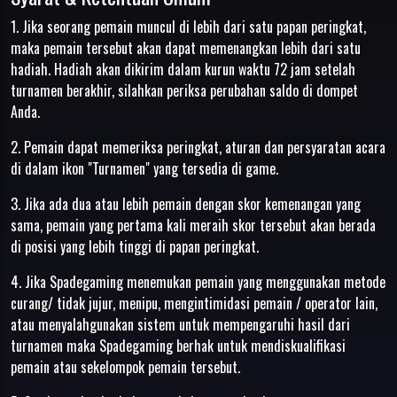
1. Jika seorang pemain muncul di lebih dari satu papan peringkat,
maka pemain tersebut akan dapat memenangkan lebih dari satu
hadiah. Hadiah akan dikirim dalam kurun waktu 72 jam setelah
turnamen berakhir, silahkan periksa perubahan saldo di dompet
Anda.
2. Pemain dapat memeriksa peringkat, aturan dan persyaratan acara
di dalam ikon "Turnamen" yang tersedia di game.
3. Jika ada dua atau lebih pemain dengan skor kemenangan yang
sama, pemain yang pertama kali meraih skor tersebut akan berada
di posisi yang lebih tinggi di papan peringkat.
4. Jika Spadegaming menemukan pemain yang menggunakan metode
curang/ tidak jujur, menipu, mengintimidasi pemain / operator lain,
atau menyalahgunakan sistem untuk mempengaruhi hasil dari
turnamen maka Spadegaming berhak untuk mendiskualifikasi
pemain atau sekelompok pemain tersebut.