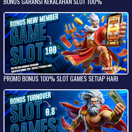
BONUS GARANSI KEKALAHAN SLOT 100%
PROMO BONUS 100% SLOT GAMES SETIAP HARI