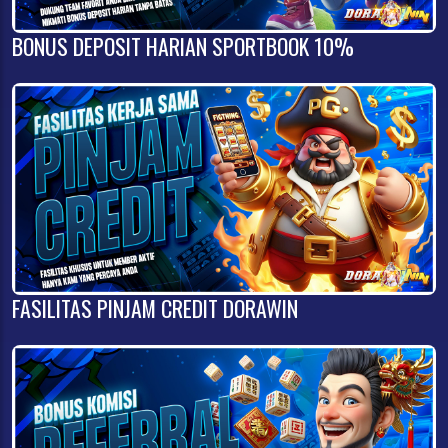
BONUS DEPOSIT HARIAN SPORTBOOK 10%
FASILITAS PINJAM CREDIT DORAWIN