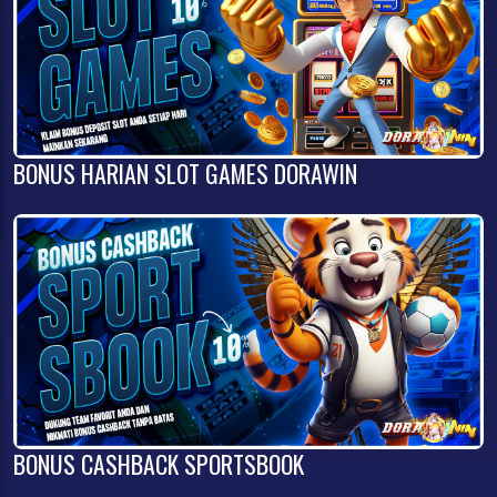
BONUS HARIAN SLOT GAMES DORAWIN
BONUS CASHBACK SPORTSBOOK