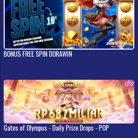
BONUS FREE SPIN DORAWIN
Gates of Olympus - Daily Prize Drops - POP