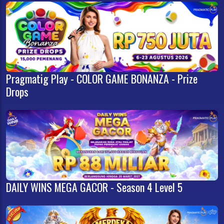
Pragmatig Play - COLOR GAME BONANZA - Prize
Drops
DAILY WINS MEGA GACOR - Season 4 Level 5