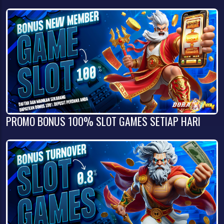
PROMO BONUS 100% SLOT GAMES SETIAP HARI